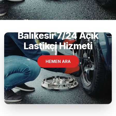
Üçpınar, Gönen,
Balıkesir 7/24 Açık
Lastikçi Hizmeti
HEMEN ARA