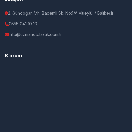
2. Gündoğan Mh. Bademli Sk. No:1/A Altıeylül / Balıkesir
0555 041 10 10
info@uzmanotolastik.com.tr
Konum