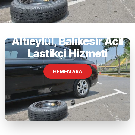
Büyükbostancı,
Altıeylül, Balıkesir Acil
Lastikçi Hizmeti
HEMEN ARA