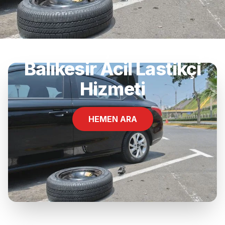
Kızılcadere, Dursunbey,
Balıkesir Acil Lastikçi
Hizmeti
HEMEN ARA