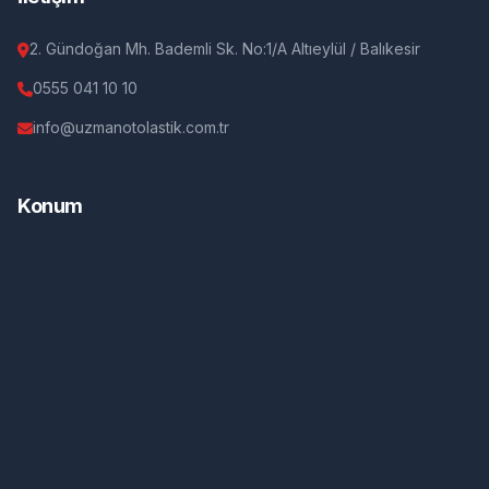
2. Gündoğan Mh. Bademli Sk. No:1/A Altıeylül / Balıkesir
0555 041 10 10
info@uzmanotolastik.com.tr
Konum