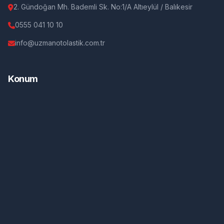
2. Gündoğan Mh. Bademli Sk. No:1/A Altıeylül / Balıkesir
0555 041 10 10
info@uzmanotolastik.com.tr
Konum