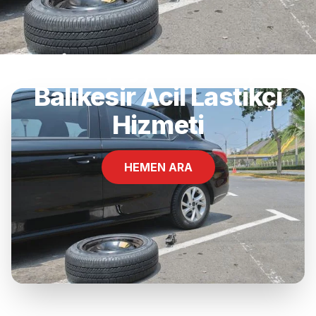
İkizçay, Edremit,
Balıkesir Acil Lastikçi
Hizmeti
HEMEN ARA