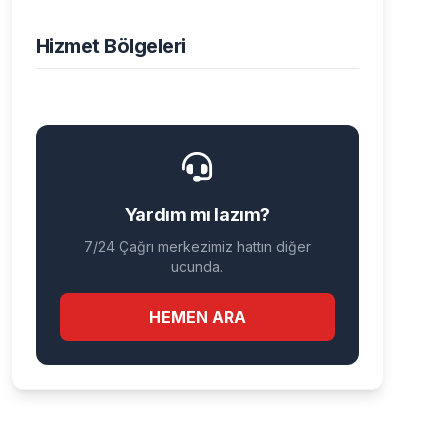
Hizmet Bölgeleri
Yardım mı lazım?
7/24 Çağrı merkezimiz hattın diğer
ucunda.
HEMEN ARA