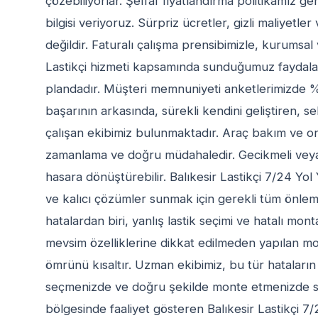
çözebiliyorlar. Şeffaf fiyatlandırma politikamız g
bilgisi veriyoruz. Sürpriz ücretler, gizli maliyetl
değildir. Faturalı çalışma prensibimizle, kurumsal
Lastikçi hizmeti kapsamında sunduğumuz faydalar 
plandadır. Müşteri memnuniyeti anketlerimizde %98
başarının arkasında, sürekli kendini geliştiren, s
çalışan ekibimiz bulunmaktadır. Araç bakım ve on
zamanlama ve doğru müdahaledir. Gecikmeli veya
hasara dönüştürebilir. Balıkesir Lastikçi 7/24 Yol
ve kalıcı çözümler sunmak için gerekli tüm önleml
hatalardan biri, yanlış lastik seçimi ve hatalı mont
mevsim özelliklerine dikkat edilmeden yapılan mon
ömrünü kısaltır. Uzman ekibimiz, bu tür hataları
seçmenizde ve doğru şekilde monte etmenizde siz
bölgesinde faaliyet gösteren Balıkesir Lastikçi 7/