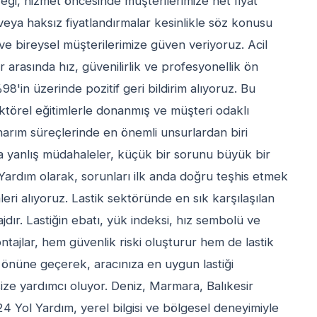
ereği, hizmet öncesinde müşterilerimize net fiyat
er veya haksız fiyatlandırmalar kesinlikle söz konusu
 ve bireysel müşterilerimize güven veriyoruz. Acil
arasında hız, güvenilirlik ve profesyonellik ön
'in üzerinde pozitif geri bildirim alıyoruz. Bu
ektörel eğitimlerle donanmış ve müşteri odaklı
arım süreçlerinde en önemli unsurlardan biri
 yanlış müdahaleler, küçük bir sorunu büyük bir
 Yardım olarak, sorunları ilk anda doğru teşhis etmek
eri alıyoruz. Lastik sektöründe en sık karşılaşılan
ajdır. Lastiğin ebatı, yük indeksi, hız sembolü ve
tajlar, hem güvenlik riski oluşturur hem de lastik
n önüne geçerek, aracınıza en uygun lastiği
e yardımcı oluyor. Deniz, Marmara, Balıkesir
24 Yol Yardım, yerel bilgisi ve bölgesel deneyimiyle