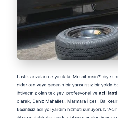
Lastik arızaları ne yazık ki 'Müsait misin?' diye so
giderken veya gecenin bir yarısı ıssız bir yolda b
ihtiyacınız olan tek şey, profesyonel ve
acil last
olarak, Deniz Mahallesi, Marmara İlçesi, Balıkes
kesintisiz acil yol yardım hizmeti sunuyoruz. 'Acil
itibaren dakikalar içinde ekibimizi yönlendiriyoruz