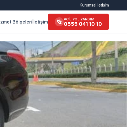
Kurumsal
İletişim
ACİL YOL YARDIM
izmet Bölgeleri
İletişim
0555 041 10 10