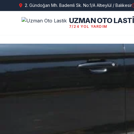
2. Gündoğan Mh. Bademli Sk. No:1/A Altıeylül / Balıkesir
UZMAN OTO LAST
7/24 YOL YARDIM