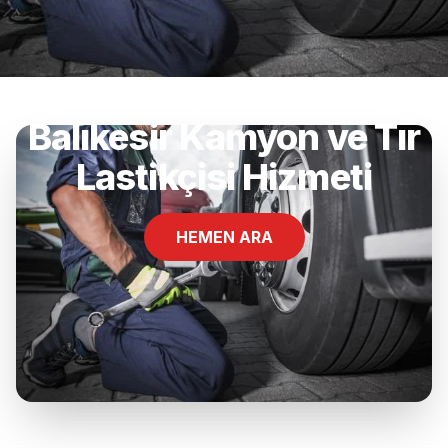
Şabanlar, Dursunbey,
Balıkesir Kamyon ve Tır
Lastikçisi Hizmeti
HEMEN ARA