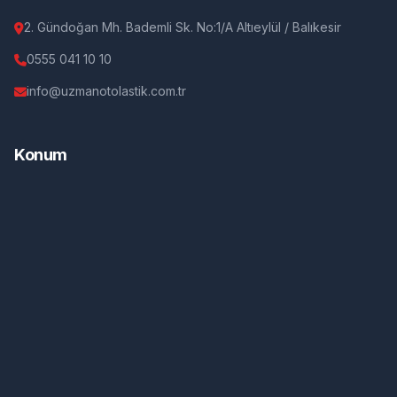
2. Gündoğan Mh. Bademli Sk. No:1/A Altıeylül / Balıkesir
0555 041 10 10
info@uzmanotolastik.com.tr
Konum