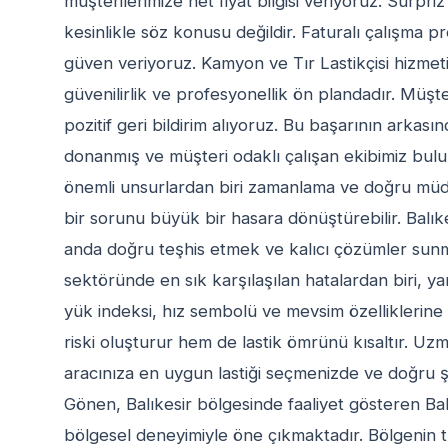
müşterilerimize net fiyat bilgisi veriyoruz. Sürpriz
kesinlikle söz konusu değildir. Faturalı çalışma p
güven veriyoruz. Kamyon ve Tır Lastikçisi hizme
güvenilirlik ve profesyonellik ön plandadır. Müş
pozitif geri bildirim alıyoruz. Bu başarının arkasın
donanmış ve müşteri odaklı çalışan ekibimiz bul
önemli unsurlardan biri zamanlama ve doğru müda
bir sorunu büyük bir hasara dönüştürebilir. Balıke
anda doğru teşhis etmek ve kalıcı çözümler sunma
sektöründe en sık karşılaşılan hatalardan biri, yanl
yük indeksi, hız sembolü ve mevsim özelliklerine
riski oluşturur hem de lastik ömrünü kısaltır. Uz
aracınıza en uygun lastiği seçmenizde ve doğru 
Gönen, Balıkesir bölgesinde faaliyet gösteren Balı
bölgesel deneyimiyle öne çıkmaktadır. Bölgenin trafi