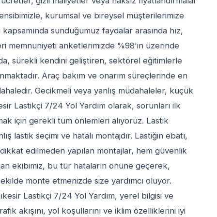
 ücretler, gizli maliyetler veya haksız fiyatlandırmalar
rensibimizle, kurumsal ve bireysel müşterilerimize
ti kapsamında sunduğumuz faydalar arasında hız,
teri memnuniyeti anketlerimizde %98'in üzerinde
da, sürekli kendini geliştiren, sektörel eğitimlerle
unmaktadır. Araç bakım ve onarım süreçlerinde en
haledir. Gecikmeli veya yanlış müdahaleler, küçük
sir Lastikçi 7/24 Yol Yardım olarak, sorunları ilk
k için gerekli tüm önlemleri alıyoruz. Lastik
ış lastik seçimi ve hatalı montajdır. Lastiğin ebatı,
 dikkat edilmeden yapılan montajlar, hem güvenlik
man ekibimiz, bu tür hataların önüne geçerek,
şekilde monte etmenizde size yardımcı oluyor.
kesir Lastikçi 7/24 Yol Yardım, yerel bilgisi ve
k akışını, yol koşullarını ve iklim özelliklerini iyi