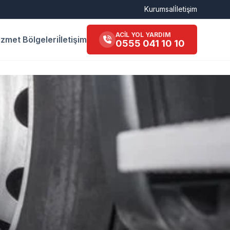
Kurumsal
İletişim
ACİL YOL YARDIM
izmet Bölgeleri
İletişim
0555 041 10 10