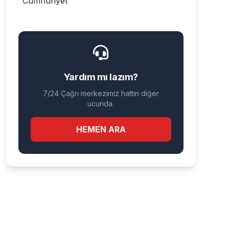
Cumhuriyet
Gündoğdu
Güneş
Karalarçiftliği
Yardım mı lazım?
7/24 Çağrı merkezimiz hattın diğer
Kurtuluş
ucunda.
Malkoç
HEMEN ARA
Modern
Pınar
Reşadiye
Rukiye