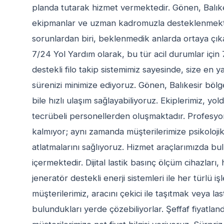
planda tutarak hizmet vermektedir. Gönen, Balı
ekipmanlar ve uzman kadromuzla desteklenmektedi
sorunlardan biri, beklenmedik anlarda ortaya çıkan 
7/24 Yol Yardım olarak, bu tür acil durumlar içi
destekli filo takip sistemimiz sayesinde, size en 
sürenizi minimize ediyoruz. Gönen, Balıkesir bölg
bile hızlı ulaşım sağlayabiliyoruz. Ekiplerimiz, yol
tecrübeli personellerden oluşmaktadır. Profesyon
kalmıyor; aynı zamanda müşterilerimize psikoloji
atlatmalarını sağlıyoruz. Hizmet araçlarımızda bu
içermektedir. Dijital lastik basınç ölçüm cihazları
jeneratör destekli enerji sistemleri ile her türlü 
müşterilerimiz, aracını çekici ile taşıtmak veya l
bulundukları yerde çözebiliyorlar. Şeffaf fiyatla