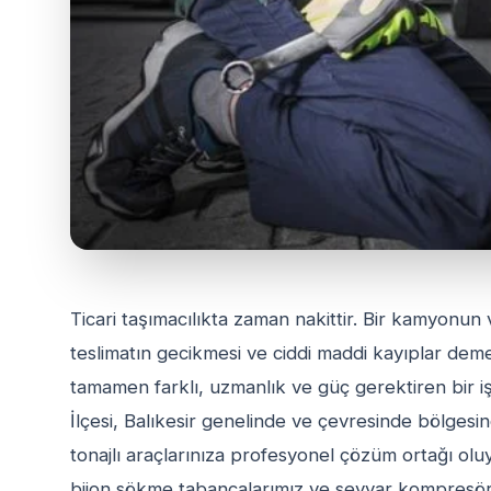
Ticari taşımacılıkta zaman nakittir. Bir kamyonun 
teslimatın gecikmesi ve ciddi maddi kayıplar demek
tamamen farklı, uzmanlık ve güç gerektiren bir iş
İlçesi, Balıkesir genelinde ve çevresinde bölges
tonajlı araçlarınıza profesyonel çözüm ortağı oluy
bijon sökme tabancalarımız ve seyyar kompresörle