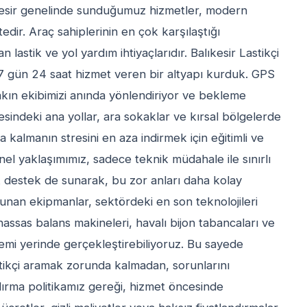
kesir genelinde sunduğumuz hizmetler, modern
r. Araç sahiplerinin en çok karşılaştığı
lastik ve yol yardım ihtiyaçlarıdır. Balıkesir Lastikçi
n 7 gün 24 saat hizmet veren bir altyapı kurduk. GPS
yakın ekibimizi anında yönlendiriyor ve bekleme
esindeki ana yollar, ara sokaklar ve kırsal bölgelerde
da kalmanın stresini en aza indirmek için eğitimli ve
el yaklaşımımız, sadece teknik müdahale ile sınırlı
k destek de sunarak, bu zor anları daha kolay
lunan ekipmanlar, sektördeki en son teknolojileri
, hassas balans makineleri, havalı bijon tabancaları ve
işlemi yerinde gerçekleştirebiliyoruz. Bu sayede
astikçi aramak zorunda kalmadan, sorunlarını
ndırma politikamız gereği, hizmet öncesinde