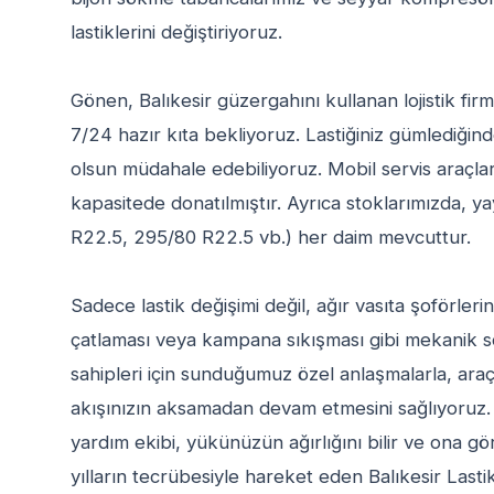
lastiklerini değiştiriyoruz.
Gönen, Balıkesir güzergahını kullanan lojistik firm
7/24 hazır kıta bekliyoruz. Lastiğiniz gümlediğin
olsun müdahale edebiliyoruz. Mobil servis araçları
kapasitede donatılmıştır. Ayrıca stoklarımızda, ya
R22.5, 295/80 R22.5 vb.) her daim mevcuttur.
Sadece lastik değişimi değil, ağır vasıta şoförleri
çatlaması veya kampana sıkışması gibi mekanik s
sahipleri için sunduğumuz özel anlaşmalarla, araçl
akışınızın aksamadan devam etmesini sağlıyoruz. B
yardım ekibi, yükünüzün ağırlığını bilir ve ona g
yılların tecrübesiyle hareket eden Balıkesir Last