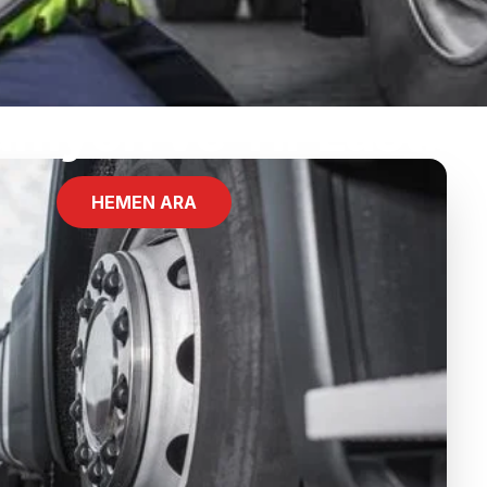
amyon ve Tır Lastikç
HEMEN ARA