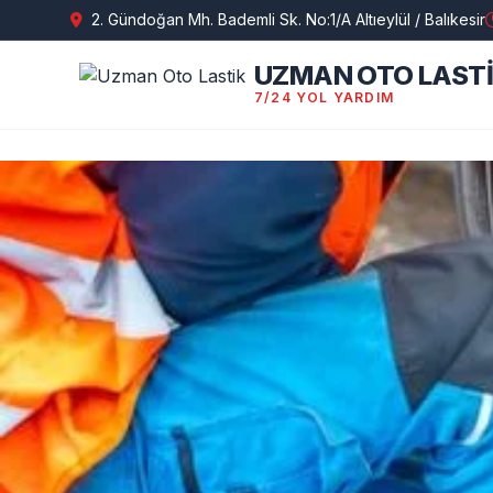
2. Gündoğan Mh. Bademli Sk. No:1/A Altıeylül / Balıkesir
UZMAN OTO LAST
7/24 YOL YARDIM