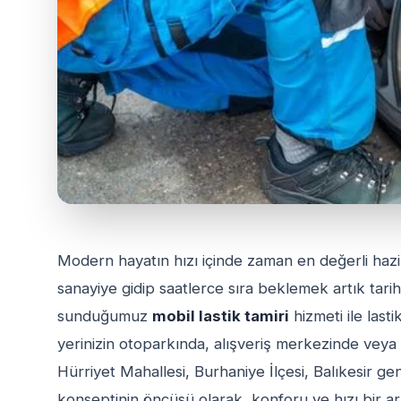
Modern hayatın hızı içinde zaman en değerli hazin
sanayiye gidip saatlerce sıra beklemek artık tarih
sunduğumuz
mobil lastik tamiri
hizmeti ile lasti
yerinizin otoparkında, alışveriş merkezinde veya 
Hürriyet Mahallesi, Burhaniye İlçesi, Balıkesir g
konseptinin öncüsü olarak, konforu ve hızı bir a