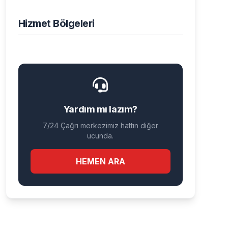
Hizmet Bölgeleri
Yardım mı lazım?
7/24 Çağrı merkezimiz hattın diğer
ucunda.
HEMEN ARA