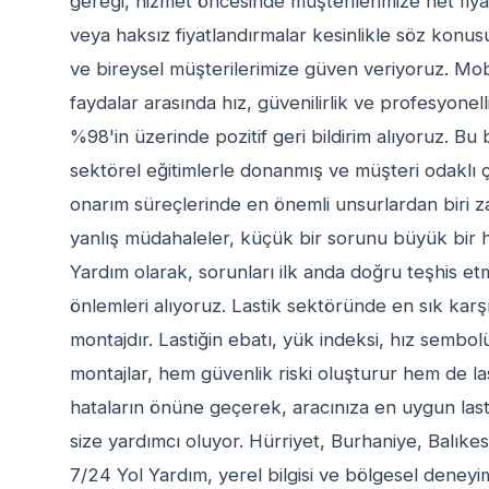
gereği, hizmet öncesinde müşterilerimize net fiyat 
veya haksız fiyatlandırmalar kesinlikle söz konusu
ve bireysel müşterilerimize güven veriyoruz. Mo
faydalar arasında hız, güvenilirlik ve profesyone
%98'in üzerinde pozitif geri bildirim alıyoruz. Bu 
sektörel eğitimlerle donanmış ve müşteri odaklı 
onarım süreçlerinde en önemli unsurlardan biri
yanlış müdahaleler, küçük bir sorunu büyük bir ha
Yardım olarak, sorunları ilk anda doğru teşhis e
önlemleri alıyoruz. Lastik sektöründe en sık karşıla
montajdır. Lastiğin ebatı, yük indeksi, hız sembo
montajlar, hem güvenlik riski oluşturur hem de la
hataların önüne geçerek, aracınıza en uygun la
size yardımcı oluyor. Hürriyet, Burhaniye, Balıkes
7/24 Yol Yardım, yerel bilgisi ve bölgesel deneyim