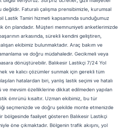
bilgisi veriyoruz. Sürpriz ücretler, gizli maliyetler
 değildir. Faturalı çalışma prensibimizle, kurumsal
bil Lastik Tamiri hizmeti kapsamında sunduğumuz
llik ön plandadır. Müşteri memnuniyeti anketlerimizde
başarının arkasında, sürekli kendini geliştiren,
çalışan ekibimiz bulunmaktadır. Araç bakım ve
 zamanlama ve doğru müdahaledir. Gecikmeli veya
sara dönüştürebilir. Balıkesir Lastikçi 7/24 Yol
tmek ve kalıcı çözümler sunmak için gerekli tüm
şılan hatalardan biri, yanlış lastik seçimi ve hatalı
lü ve mevsim özelliklerine dikkat edilmeden yapılan
stik ömrünü kısaltır. Uzman ekibimiz, bu tür
stiği seçmenizde ve doğru şekilde monte etmenizde
ir bölgesinde faaliyet gösteren Balıkesir Lastikçi
iyle öne çıkmaktadır. Bölgenin trafik akışını, yol