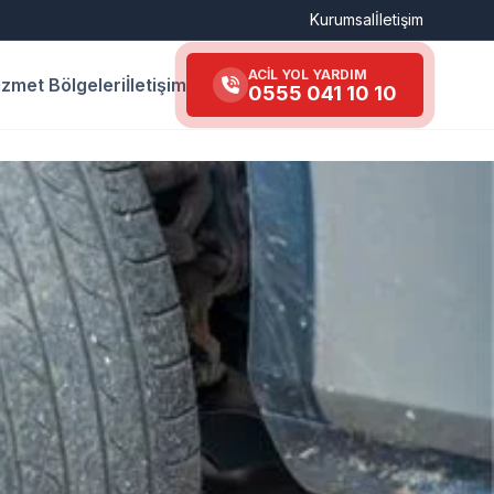
Kurumsal
İletişim
ACİL YOL YARDIM
izmet Bölgeleri
İletişim
0555 041 10 10