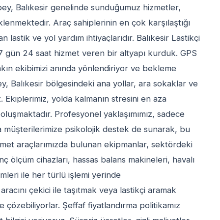
bey, Balıkesir genelinde sunduğumuz hizmetler,
nmektedir. Araç sahiplerinin en çok karşılaştığı
lastik ve yol yardım ihtiyaçlarıdır. Balıkesir Lastikçi
n 7 gün 24 saat hizmet veren bir altyapı kurduk. GPS
yakın ekibimizi anında yönlendiriyor ve bekleme
y, Balıkesir bölgesindeki ana yollar, ara sokaklar ve
z. Ekiplerimiz, yolda kalmanın stresini en aza
n oluşmaktadır. Profesyonel yaklaşımımız, sadece
a müşterilerimize psikolojik destek de sunarak, bu
Hizmet araçlarımızda bulunan ekipmanlar, sektördeki
sınç ölçüm cihazları, hassas balans makineleri, havalı
mleri ile her türlü işlemi yerinde
aracını çekici ile taşıtmak veya lastikçi aramak
çözebiliyorlar. Şeffaf fiyatlandırma politikamız