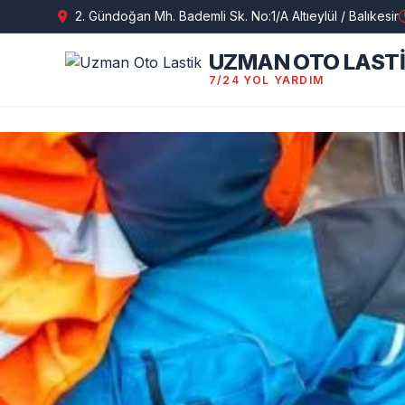
2. Gündoğan Mh. Bademli Sk. No:1/A Altıeylül / Balıkesir
UZMAN OTO LAST
7/24 YOL YARDIM