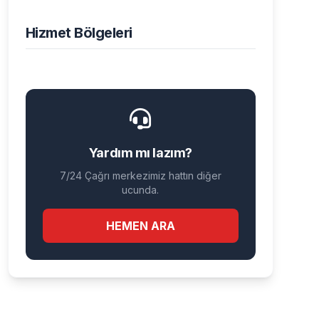
Hizmet Bölgeleri
Yardım mı lazım?
7/24 Çağrı merkezimiz hattın diğer
ucunda.
HEMEN ARA