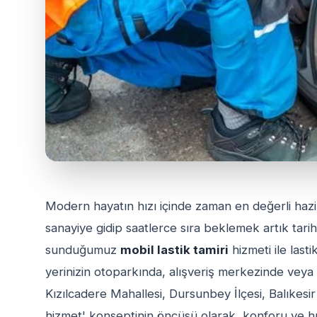
Modern hayatın hızı içinde zaman en değerli hazin
sanayiye gidip saatlerce sıra beklemek artık tarih
sunduğumuz
mobil lastik tamiri
hizmeti ile lasti
yerinizin otoparkında, alışveriş merkezinde veya 
Kızılcadere Mahallesi, Dursunbey İlçesi, Balıkes
hizmet' konseptinin öncüsü olarak, konforu ve hı