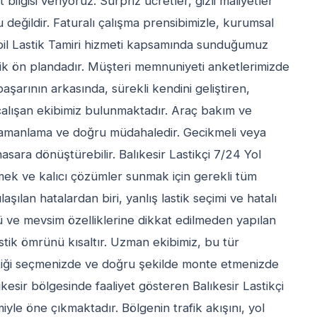
bilgisi veriyoruz. Sürpriz ücretler, gizli maliyetler
 değildir. Faturalı çalışma prensibimizle, kurumsal
bil Lastik Tamiri hizmeti kapsamında sunduğumuz
llik ön plandadır. Müşteri memnuniyeti anketlerimizde
başarının arkasında, sürekli kendini geliştiren,
çalışan ekibimiz bulunmaktadır. Araç bakım ve
 zamanlama ve doğru müdahaledir. Gecikmeli veya
sara dönüştürebilir. Balıkesir Lastikçi 7/24 Yol
tmek ve kalıcı çözümler sunmak için gerekli tüm
şılan hatalardan biri, yanlış lastik seçimi ve hatalı
lü ve mevsim özelliklerine dikkat edilmeden yapılan
stik ömrünü kısaltır. Uzman ekibimiz, bu tür
stiği seçmenizde ve doğru şekilde monte etmenizde
kesir bölgesinde faaliyet gösteren Balıkesir Lastikçi
iyle öne çıkmaktadır. Bölgenin trafik akışını, yol