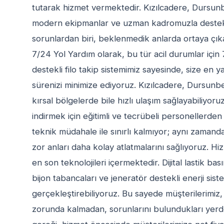
tutarak hizmet vermektedir. Kızılcadere, Dursun
modern ekipmanlar ve uzman kadromuzla destekle
sorunlardan biri, beklenmedik anlarda ortaya çıkan 
7/24 Yol Yardım olarak, bu tür acil durumlar içi
destekli filo takip sistemimiz sayesinde, size en 
sürenizi minimize ediyoruz. Kızılcadere, Dursunbe
kırsal bölgelerde bile hızlı ulaşım sağlayabiliyoru
indirmek için eğitimli ve tecrübeli personellerde
teknik müdahale ile sınırlı kalmıyor; aynı zamand
zor anları daha kolay atlatmalarını sağlıyoruz. 
en son teknolojileri içermektedir. Dijital lastik ba
bijon tabancaları ve jeneratör destekli enerji siste
gerçekleştirebiliyoruz. Bu sayede müşterilerimiz, 
zorunda kalmadan, sorunlarını bulundukları yerde 