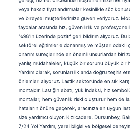
gereği, hizmet öncesinde müşterilerimize net fiyat 
veya haksız fiyatlandırmalar kesinlikle söz konusu
ve bireysel müşterilerimize güven veriyoruz. Mo
faydalar arasında hız, güvenilirlik ve profesyone
%98'in üzerinde pozitif geri bildirim alıyoruz. Bu 
sektörel eğitimlerle donanmış ve müşteri odaklı 
onarım süreçlerinde en önemli unsurlardan biri
yanlış müdahaleler, küçük bir sorunu büyük bir ha
Yardım olarak, sorunları ilk anda doğru teşhis e
önlemleri alıyoruz. Lastik sektöründe en sık karşıla
montajdır. Lastiğin ebatı, yük indeksi, hız sembo
montajlar, hem güvenlik riski oluşturur hem de la
hataların önüne geçerek, aracınıza en uygun la
size yardımcı oluyor. Kızılcadere, Dursunbey, Balı
7/24 Yol Yardım, yerel bilgisi ve bölgesel deneyim