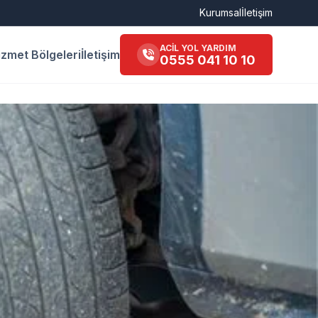
Kurumsal
İletişim
ACİL YOL YARDIM
izmet Bölgeleri
İletişim
0555 041 10 10