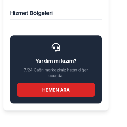
Hizmet Bölgeleri
Yardım mı lazım?
7/24 Çağrı merkezimiz hattın diğer
ucunda.
HEMEN ARA