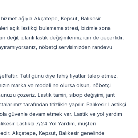
ş hizmet ağıyla Akçatepe, Kepsut, Balıkesir
eri açık lastikçi bulamama stresi, bizimle sona
 değil, planlı lastik değişimleriniz için de geçerlidir.
t ayıramıyorsanız, nöbetçi servisimizden randevu
effaftır. Tatil günü diye fahiş fiyatlar talep etmez,
ınızın marka ve modeli ne olursa olsun, nöbetçi
nuzu çözeriz. Lastik tamiri, sibop değişimi, jant
arımız tarafından titizlikle yapılır. Balıkesir Lastikçi
 yola güvenle devam etmek var. Lastik ve yol yardım
ıkesir Lastikçi 7/24 Yol Yardım, müşteri
dir. Akçatepe, Kepsut, Balıkesir genelinde