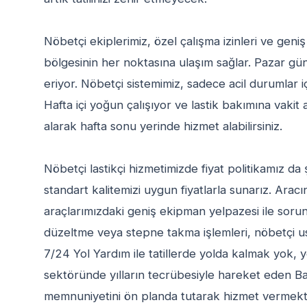
Nöbetçi ekiplerimiz, özel çalışma izinleri ve geni
bölgesinin her noktasına ulaşım sağlar. Pazar günl
eriyor. Nöbetçi sistemimiz, sadece acil durumlar için
Hafta içi yoğun çalışıyor ve lastik bakımına vaki
alarak hafta sonu yerinde hizmet alabilirsiniz.
Nöbetçi lastikçi hizmetimizde fiyat politikamız da ş
standart kalitemizi uygun fiyatlarla sunarız. Arac
araçlarımızdaki geniş ekipman yelpazesi ile sorunu
düzeltme veya stepne takma işlemleri, nöbetçi ustal
7/24 Yol Yardım ile tatillerde yolda kalmak yok,
sektöründe yılların tecrübesiyle hareket eden Bal
memnuniyetini ön planda tutarak hizmet vermekte