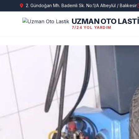
2. Gündoğan Mh. Bademli Sk. No:1/A Altıeylül / Balıkesir
UZMAN OTO LAST
7/24 YOL YARDIM