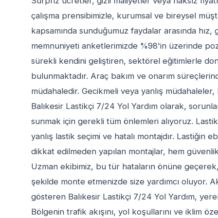
Sürpriz ücretler, gizli maliyetler veya haksız fiyat
çalışma prensibimizle, kurumsal ve bireysel müşte
kapsamında sunduğumuz faydalar arasında hız, güv
memnuniyeti anketlerimizde %98'in üzerinde poziti
sürekli kendini geliştiren, sektörel eğitimlerle d
bulunmaktadır. Araç bakım ve onarım süreçlerin
müdahaledir. Gecikmeli veya yanlış müdahaleler, 
Balıkesir Lastikçi 7/24 Yol Yardım olarak, sorunl
sunmak için gerekli tüm önlemleri alıyoruz. Lastik
yanlış lastik seçimi ve hatalı montajdır. Lastiğin 
dikkat edilmeden yapılan montajlar, hem güvenlik 
Uzman ekibimiz, bu tür hataların önüne geçerek,
şekilde monte etmenizde size yardımcı oluyor. Ak
gösteren Balıkesir Lastikçi 7/24 Yol Yardım, yere
Bölgenin trafik akışını, yol koşullarını ve iklim özell