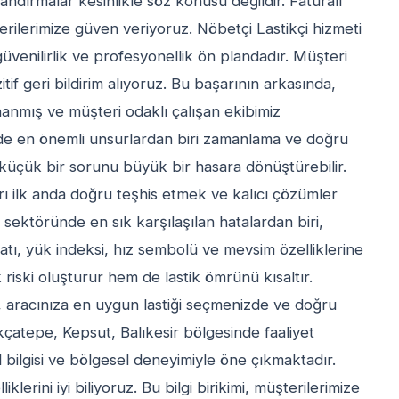
landırmalar kesinlikle söz konusu değildir. Faturalı
rilerimize güven veriyoruz. Nöbetçi Lastikçi hizmeti
enilirlik ve profesyonellik ön plandadır. Müşteri
f geri bildirim alıyoruz. Bu başarının arkasında,
onanmış ve müşteri odaklı çalışan ekibimiz
de en önemli unsurlardan biri zamanlama ve doğru
küçük bir sorunu büyük bir hasara dönüştürebilir.
arı ilk anda doğru teşhis etmek ve kalıcı çözümler
 sektöründe en sık karşılaşılan hatalardan biri,
ebatı, yük indeksi, hız sembolü ve mevsim özelliklerine
riski oluşturur hem de lastik ömrünü kısaltır.
 aracınıza en uygun lastiği seçmenizde ve doğru
çatepe, Kepsut, Balıkesir bölgesinde faaliyet
l bilgisi ve bölgesel deneyimiyle öne çıkmaktadır.
iklerini iyi biliyoruz. Bu bilgi birikimi, müşterilerimize