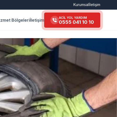
Kurumsal
İletişim
ACİL YOL YARDIM
izmet Bölgeleri
İletişim
0555 041 10 10