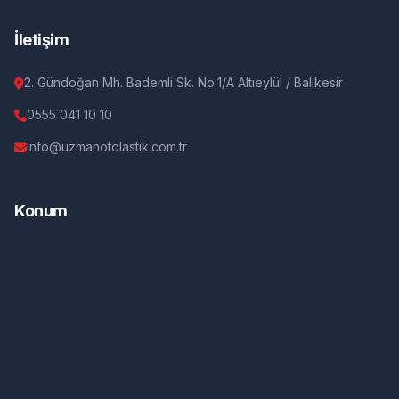
İletişim
2. Gündoğan Mh. Bademli Sk. No:1/A Altıeylül / Balıkesir
0555 041 10 10
info@uzmanotolastik.com.tr
Konum