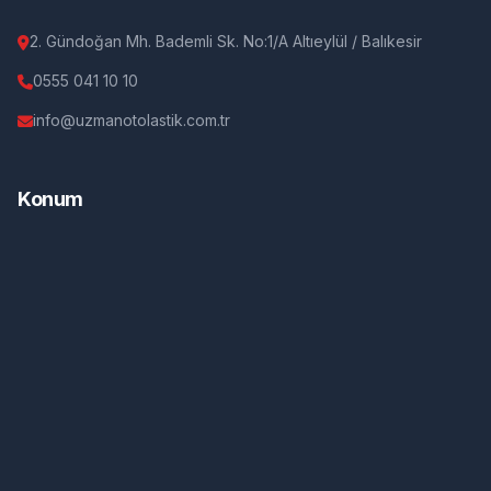
2. Gündoğan Mh. Bademli Sk. No:1/A Altıeylül / Balıkesir
0555 041 10 10
info@uzmanotolastik.com.tr
Konum