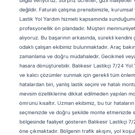
bilgisi veriyoruz. Sürpriz ücretler, gizli maliyetl
değildir. Faturalı çalışma prensibimizle, kurumsa
Lastik Yol Yardım hizmeti kapsamında sunduğumuz 
profesyonellik ön plandadır. Müşteri memnuniyeti 
alıyoruz. Bu başarının arkasında, sürekli kendini 
odaklı çalışan ekibimiz bulunmaktadır. Araç bakı
zamanlama ve doğru müdahaledir. Gecikmeli veya
hasara dönüştürebilir. Balıkesir Lastikçi 7/24 Yol
ve kalıcı çözümler sunmak için gerekli tüm önleml
hatalardan biri, yanlış lastik seçimi ve hatalı mont
mevsim özelliklerine dikkat edilmeden yapılan mon
ömrünü kısaltır. Uzman ekibimiz, bu tür hataları
seçmenizde ve doğru şekilde monte etmenizde size 
bölgesinde faaliyet gösteren Balıkesir Lastikçi 7/
öne çıkmaktadır. Bölgenin trafik akışını, yol koşullar