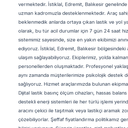
vermektedir. İstiklal, Edremit, Balıkesir geneli
uzman kadromuzla desteklenmektedir. Araç sahiple
beklenmedik anlarda ortaya çıkan lastik ve yol yar
olarak, bu tür acil durumlar için 7 gün 24 saat hi
sistemimiz sayesinde, size en yakın ekibimizi anı
ediyoruz. İstiklal, Edremit, Balıkesir bölgesindeki 
ulaşım sağlayabiliyoruz. Ekiplerimiz, yolda kalmanı
personellerden oluşmaktadır. Profesyonel yaklaşı
aynı zamanda müşterilerimize psikolojik destek de
sağlıyoruz. Hizmet araçlarımızda bulunan ekipmanl
Dijital lastik basınç ölçüm cihazları, hassas balan
destekli enerji sistemleri ile her türlü işlemi yer
aracını çekici ile taşıtmak veya lastikçi aramak 
çözebiliyorlar. Şeffaf fiyatlandırma politikamız g