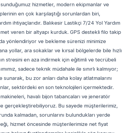
nde sunduğumuz hizmetler, modern ekipmanlar ve
rinin en çok karşılaştığı sorunlardan biri,
dım ihtiyaçlarıdır. Balıkesir Lastikçi 7/24 Yol Yardım
zmet veren bir altyapı kurduk. GPS destekli filo takip
nda yönlendiriyor ve bekleme sürenizi minimize
ana yollar, ara sokaklar ve kırsal bölgelerde bile hızlı
n stresini en aza indirmek için eğitimli ve tecrübeli
mımız, sadece teknik müdahale ile sınırlı kalmıyor;
 sunarak, bu zor anları daha kolay atlatmalarını
ar, sektördeki en son teknolojileri içermektedir.
s makineleri, havalı bijon tabancaları ve jeneratör
inde gerçekleştirebiliyoruz. Bu sayede müşterilerimiz,
zorunda kalmadan, sorunlarını bulundukları yerde
ereği, hizmet öncesinde müşterilerimize net fiyat