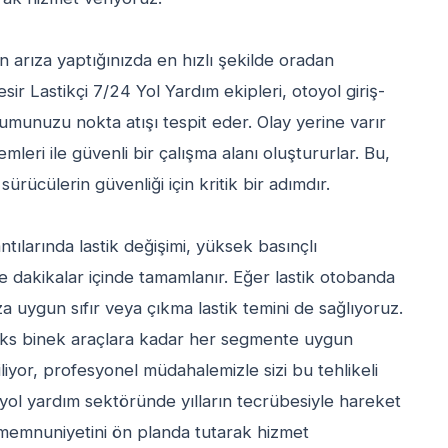
 arıza yaptığınızda en hızlı şekilde oradan
ir Lastikçi 7/24 Yol Yardım ekipleri, otoyol giriş-
munuzu nokta atışı tespit eder. Olay yerine varır
leri ile güvenli bir çalışma alanı oluştururlar. Bu,
rücülerin güvenliği için kritik bir adımdır.
antılarında lastik değişimi, yüksek basınçlı
e dakikalar içinde tamamlanır. Eğer lastik otobanda
 uygun sıfır veya çıkma lastik temini de sağlıyoruz.
üks binek araçlara kadar her segmente uygun
iliyor, profesyonel müdahalemizle sizi bu tehlikeli
yol yardım sektöründe yılların tecrübesiyle hareket
 memnuniyetini ön planda tutarak hizmet