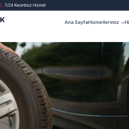
7/24 Kesintisiz Hizmet
İK
Ana Sayfa
Hizmetlerimiz
H