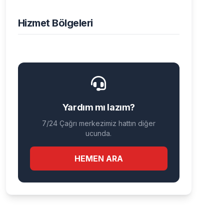
Hizmet Bölgeleri
Yardım mı lazım?
7/24 Çağrı merkezimiz hattın diğer
ucunda.
HEMEN ARA