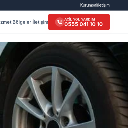
Kurumsal
İletişim
ACİL YOL YARDIM
izmet Bölgeleri
İletişim
0555 041 10 10