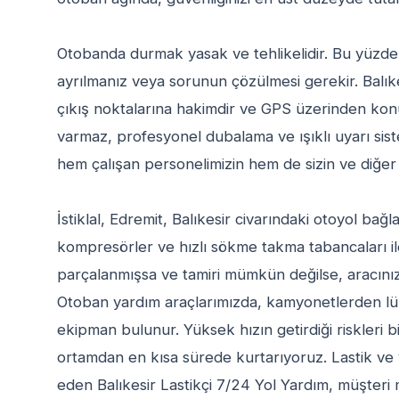
Otobanda durmak yasak ve tehlikelidir. Bu yüzden
ayrılmanız veya sorunun çözülmesi gerekir. Balıkes
çıkış noktalarına hakimdir ve GPS üzerinden konu
varmaz, profesyonel dubalama ve ışıklı uyarı sistem
hem çalışan personelimizin hem de sizin ve diğer sü
İstiklal, Edremit, Balıkesir civarındaki otoyol bağl
kompresörler ve hızlı sökme takma tabancaları il
parçalanmışsa ve tamiri mümkün değilse, aracınıza
Otoban yardım araçlarımızda, kamyonetlerden l
ekipman bulunur. Yüksek hızın getirdiği riskleri b
ortamdan en kısa sürede kurtarıyoruz. Lastik ve 
eden Balıkesir Lastikçi 7/24 Yol Yardım, müşteri