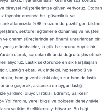
er veya haksız fiyatlandırmalar kesinlikle söz konusu
l ve bireysel müşterilerimize güven veriyoruz. Otoban
faydalar arasında hız, güvenilirlik ve
anketlerimizde %98'in üzerinde pozitif geri bildirim
geliştiren, sektörel eğitimlerle donanmış ve müşteri
m ve onarım süreçlerinde en önemli unsurlardan biri
 yanlış müdahaleler, küçük bir sorunu büyük bir
 Yardım olarak, sorunları ilk anda doğru teşhis etmek
eri alıyoruz. Lastik sektöründe en sık karşılaşılan
ajdır. Lastiğin ebatı, yük indeksi, hız sembolü ve
tajlar, hem güvenlik riski oluşturur hem de lastik
n önüne geçerek, aracınıza en uygun lastiği
yardımcı oluyor. İstiklal, Edremit, Balıkesir
24 Yol Yardım, yerel bilgisi ve bölgesel deneyimiyle
ını ve iklim özelliklerini iyi biliyoruz. Bu bilgi