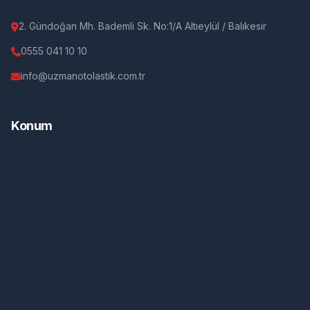
2. Gündoğan Mh. Bademli Sk. No:1/A Altıeylül / Balıkesir
0555 041 10 10
info@uzmanotolastik.com.tr
Konum